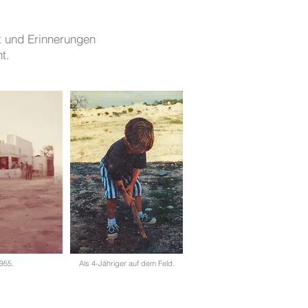
lt und Erinnerungen
t.
955.
Als 4-Jähriger auf dem Feld.