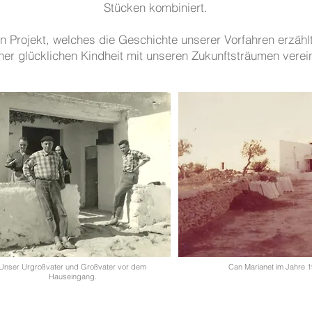
Stücken kombiniert.
in Projekt, welches die Geschichte unserer Vorfahren erzäh
ner glücklichen Kindheit mit unseren Zukunftsträumen verein
Unser Urgroßvater und Großvater vor dem
Can Marianet im Jahre 1
Hauseingang.