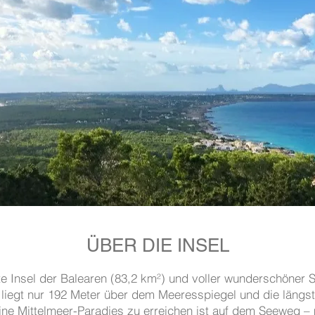
ÜBER DIE INSEL
ste Insel der Balearen (83,2 km²) und voller wunderschöner 
 liegt nur 192 Meter über dem Meeresspiegel und die längs
ne Mittelmeer-Paradies zu erreichen ist auf dem Seeweg – 