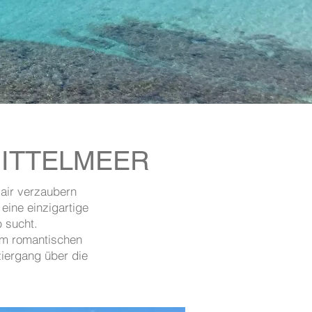
MITTELMEER
lair verzaubern
eine einzigartige
 sucht.
nem romantischen
iergang über die