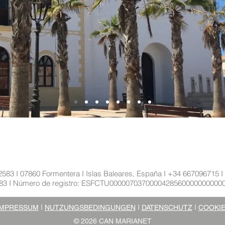
mit 
bunter
und ro
2583 I 07860 Formentera I Islas Baleares, España I +34 667096715 I
583 I Número de registro: ESFCTU000007037000042856000000000
I
I
I
IMPRESSUM
NUTZUNGSBEDINGUNGEN
DATENSCHUTZ
COOKI
© 2026
CAN MARIANET