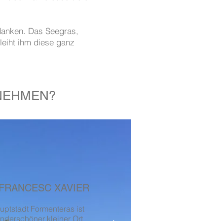
rdanken. Das Seegras,
leiht ihm diese ganz
NEHMEN?
FRANCESC XAVIER
uptstadt Formenteras ist
nderschöner kleiner Ort