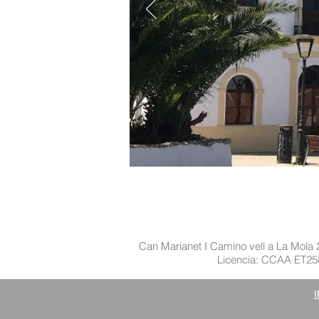
Can Marianet I Camino vell a La Mola 
Licencia: CCAA ET2