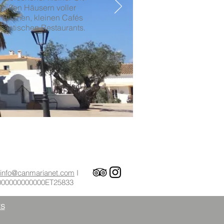
weißen Häusern voller
 Blumen, kleinen Cafés
mantischen Restaurants.
info@canmarianet.com
I
0000000000000ET25833
ES