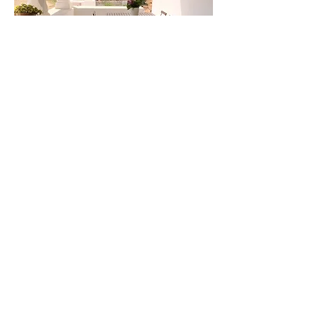
Can Marianet I Camino vell a La Mola 2583
I 07860 Formentera I Islas Baleares,
España I
+34 667096715
I
info@canmarianet.com
I
Licencia: CCAA ET2583 I Número de
registro:
ESFCTU0000070370000428560000000000
000000000000ET25833